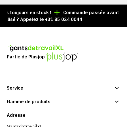
les toujours en stock !
Commande passée avant 15 h 
nalisé ? Appelez le +31 85 024 0044
Partie de Plusjop
Service
Options de paiement
Gamme de produits
Boutique
Adresse
GantsdetravailXL