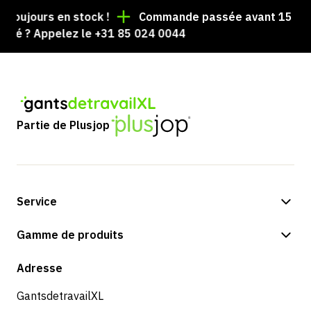
 toujours en stock !
Commande passée avant 15 h = e
isé ? Appelez le +31 85 024 0044
Partie de Plusjop
Service
Options de paiement
Gamme de produits
Boutique
Adresse
GantsdetravailXL