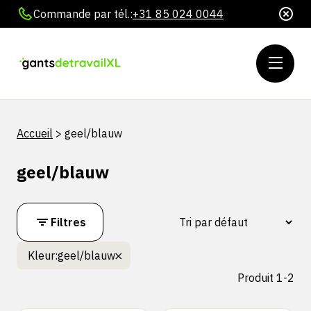
Commande par tél.:
+31 85 024 0044
Accueil
>
geel/blauw
geel/blauw
Filtres
Kleur:
geel/blauw
Produit 1-2