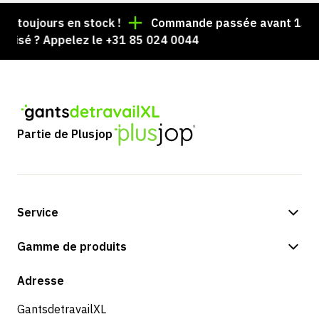
es toujours en stock !
Commande passée avant 15 h =
alisé ? Appelez le +31 85 024 0044
Partie de Plusjop
Service
Options de paiement
Gamme de produits
Expédition et livraison
Boutique
Adresse
Retours et service
GantsdetravailXL