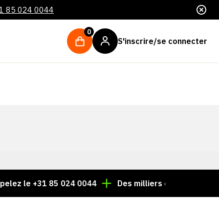
1 85 024 0044
0
S'inscrire/se connecter
lez le +31 85 024 0044
Des milliers d'articles toujour