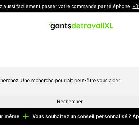
 aussi facilement passer votre commande par téléphone :
+3
Aller
directement
au
contenu
herchez. Une recherche pourrait peut-être vous aider.
 même
Vous souhaitez un conseil personnalisé ? Appe