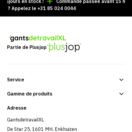
toujours en stock !
Commande passée avant 15 h = ex
sé ? Appelez le +31 85 024 0044
Partie de Plusjop
Service
Options de paiement
Gamme de produits
Expédition et livraison
Boutique
Adresse
Retours et service
GantsdetravailXL
De Star 25, 1601 MH, Enkhuizen