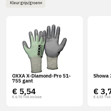
Kleur:
grijs/groen
OXXA X-Diamond-Pro 51-
Showa 
755 gant
€
5,54
€
3,
€
6,70
TVA incluse
€
4,55
TVA 