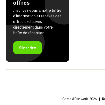
offres
Inscrivez-vous à notre lettre
d'information et recevez des
offres exclusives
directement dans votre
boîte de réception.
S'inscrire
Gants ©Pluswork, 2026
|
Ré