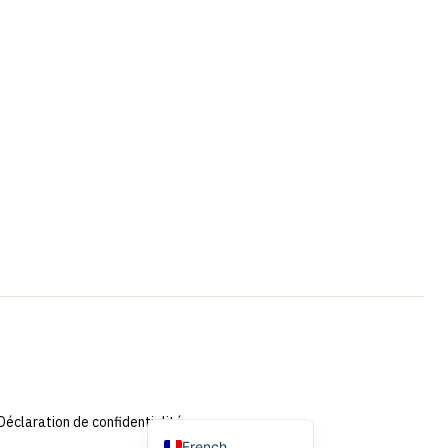
Portuguese
Swedish
Spanish
German
Dutch (Belgium)
English
Dutch
Déclaration de confidentialité
French