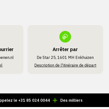
urrier
Arrêter par
oenen.nl
De Star 25, 1601 MH Enkhuizen
el
Description de l'itinéraire de départ
ez le +31 85 024 0044
Des milliers d'articles toujours